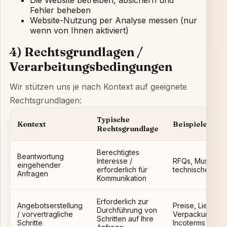
Die Website betreiben, absichern und
Fehler beheben
Website-Nutzung per Analyse messen (nur
wenn von Ihnen aktiviert)
4) Rechtsgrundlagen /
Verarbeitungsbedingungen
Wir stützen uns je nach Kontext auf geeignete
Rechtsgrundlagen:
Typische
Kontext
Beispiele
Rechtsgrundlage
Berechtigtes
Beantwortung
Interesse /
RFQs, Muster,
eingehender
erforderlich für
technische Fra
Anfragen
Kommunikation
Erforderlich zur
Angebotserstellung
Preise, Lieferze
Durchführung von
/ vorvertragliche
Verpackung,
Schritten auf Ihre
Schritte
Incoterms