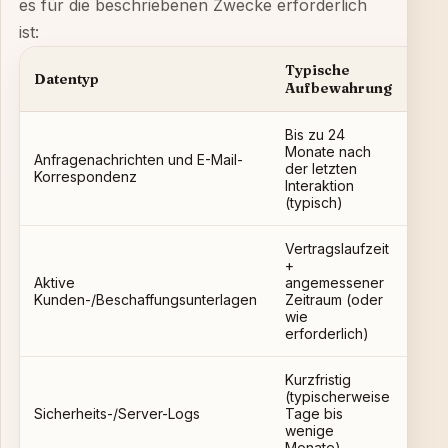
es für die beschriebenen Zwecke erforderlich
ist:
Typische
Datentyp
Wa
Aufbewahrung
Bis zu 24
Monate nach
Anfragenachrichten und E-Mail-
Gesc
der letzten
Korrespondenz
bei
Interaktion
(typisch)
Vertragslaufzeit
+
Aktive
angemessener
Auft
Kunden-/Beschaffungsunterlagen
Zeitraum (oder
Qual
wie
erforderlich)
Kurzfristig
(typischerweise
Sich
Sicherheits-/Server-Logs
Tage bis
Mis
wenige
Monate)