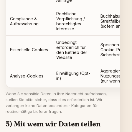
Anfrage
Rechtliche
Buchhaltung od
Compliance &
Verpflichtung /
Streitfallbearbe
Aufbewahrung
berechtigtes
(sofern anwend
Interesse
Unbedingt
Speicherung de
erforderlich für
Essentielle Cookies
Cookie-Präfere
den Betrieb der
Sicherheitsfunk
Website
Aggregierte
Einwilligung (Opt-
Analyse-Cookies
Nutzungsstatisti
in)
(nur wenn aktivi
Wenn Sie sensible Daten in Ihre Nachricht aufnehmen,
stellen Sie bitte sicher, dass dies erforderlich ist. Wir
verlangen keine Daten besonderer Kategorien für
routinemäßige Lieferanfragen.
5) Mit wem wir Daten teilen