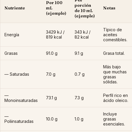
Por
Por 100
porción
Nutriente
mL
Notas
de 10 mL
(ejemplo)
(ejemplo)
Típico de
3429 kJ /
343 kJ /
Energía
aceites
819 kcal
82 kcal
comestibles.
Grasas
91.0 g
9.1 g
Grasa total.
Más bajo
que muchas
— Saturadas
7.0 g
0.7 g
grasas
sólidas.
—
Perfil rico en
73.1 g
7.3 g
Monoinsaturadas
ácido oleico.
Incluye
—
10.0 g
1.0 g
grasas
Poliinsaturadas
esenciales.