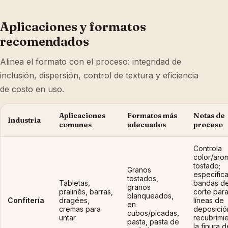
Aplicaciones y formatos
recomendados
Alinea el formato con el proceso: integridad de
inclusión, dispersión, control de textura y eficiencia
de costo en uso.
Aplicaciones
Formatos más
Notas de
Industria
comunes
adecuados
proceso
Controla
color/aro
tostado;
Granos
especific
tostados,
Tabletas,
bandas d
granos
pralinés, barras,
corte par
blanqueados,
Confitería
dragées,
líneas de
en
cremas para
deposició
cubos/picadas,
untar
recubrimie
pasta, pasta de
la finura d