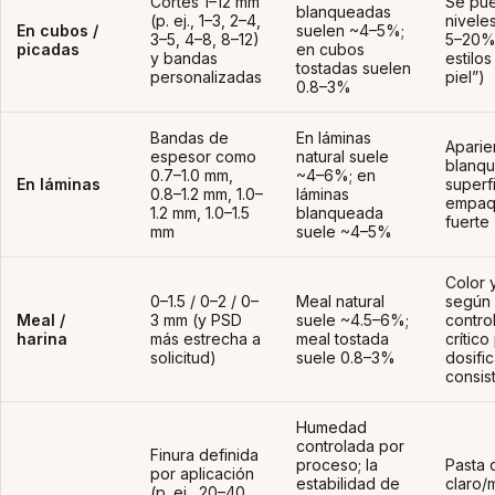
Cortes 1–12 mm
Se pue
blanqueadas
(p. ej., 1–3, 2–4,
niveles
En cubos /
suelen ~4–5%;
3–5, 4–8, 8–12)
5–20%
picadas
en cubos
y bandas
estilo
tostadas suelen
personalizadas
piel”)
0.8–3%
Bandas de
En láminas
Aparie
espesor como
natural suele
blanqu
0.7–1.0 mm,
~4–6%; en
En láminas
superf
0.8–1.2 mm, 1.0–
láminas
empaq
1.2 mm, 1.0–1.5
blanqueada
fuerte
mm
suele ~4–5%
Color 
0–1.5 / 0–2 / 0–
Meal natural
según 
Meal /
3 mm (y PSD
suele ~4.5–6%;
contro
harina
más estrecha a
meal tostada
crítico
solicitud)
suele 0.8–3%
dosifi
consis
Humedad
controlada por
Finura definida
proceso; la
Pasta 
por aplicación
estabilidad de
claro/
(p. ej., 20–40