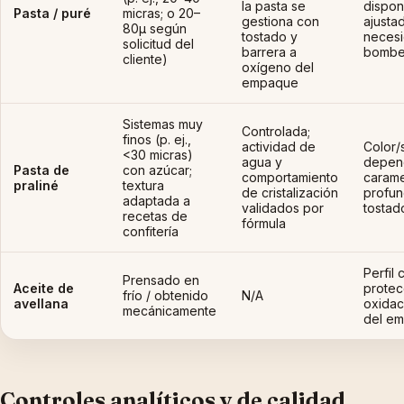
la pasta se
dispon
Pasta / puré
micras; o 20–
gestiona con
ajusta
80µ según
tostado y
neces
solicitud del
barrera a
bombeo
cliente)
oxígeno del
empaque
Sistemas muy
Controlada;
finos (p. ej.,
actividad de
Color/
<30 micras)
agua y
depen
Pasta de
con azúcar;
comportamiento
carame
praliné
textura
de cristalización
profun
adaptada a
validados por
tostad
recetas de
fórmula
confitería
Perfil 
Prensado en
Aceite de
protec
frío / obtenido
N/A
avellana
oxida
mecánicamente
del e
Controles analíticos y de calidad