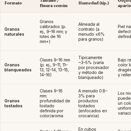
Tamaño /
Objeti
Formato
Humedad (típ.)
finura común
apari
Granos
Alineada al
calibrados (p.
Piel na
Granos
contrato (a
ej., 9–16 mm; y
defect
naturales
menudo ≤6%
lotes de 16
defini
para granos)
mm+)
Típicamente
Clases 9–16 mm
Bajo r
~3–5% (varía
Granos
(p. ej., 9–11, 11–
color 
por procesador
blanqueados
13, 12–14, 13–15,
dragée
y método de
14–16)
y relle
blanqueado)
Clases 9–16
A menudo 0.8–
Los ni
mm;
3% para
pueden
Granos
profundidad de
productos
un col
tostados
tostado
tostados
unifor
definida por
(enfocados en
variaci
color/aroma
crocancia)
En cubos