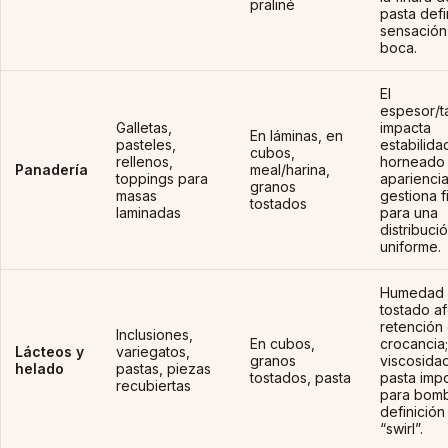
praliné
pasta defi
sensación
boca.
El
espesor/
Galletas,
impacta
En láminas, en
pasteles,
estabilida
cubos,
rellenos,
horneado
Panadería
meal/harina,
toppings para
apariencia
granos
masas
gestiona f
tostados
laminadas
para una
distribuci
uniforme.
Humedad 
tostado a
retención
Inclusiones,
En cubos,
crocancia;
Lácteos y
variegatos,
granos
viscosidad
helado
pastas, piezas
tostados, pasta
pasta imp
recubiertas
para bom
definición
“swirl”.