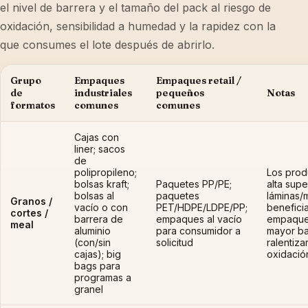
el nivel de barrera y el tamaño del pack al riesgo de
oxidación, sensibilidad a humedad y la rapidez con la
que consumes el lote después de abrirlo.
Grupo
Empaques
Empaques retail /
de
industriales
pequeños
Notas
formatos
comunes
comunes
Cajas con
liner; sacos
de
polipropileno;
Los prod
bolsas kraft;
Paquetes PP/PE;
alta supe
bolsas al
paquetes
láminas/
Granos /
vacío o con
PET/HDPE/LDPE/PP;
benefici
cortes /
barrera de
empaques al vacío
empaque
meal
aluminio
para consumidor a
mayor ba
(con/sin
solicitud
ralentizar
cajas); big
oxidació
bags para
programas a
granel