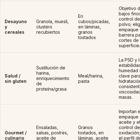
Objetivo 
bajos fino
En
control de
Desayuno
Granola, muesli,
cubos/picadas,
polvo; eli
y
clusters
en láminas,
empaque 
cereales
recubiertos
granos
barrera p
tostados
cortes de 
superficie
La PSD y l
estabilida
Sustitución de
humedad 
harina,
Salud /
Meal/harina,
clave par
enriquecimiento
sin gluten
pasta
hidratació
de
consistent
proteína/grasa
viscosida
masas.
Importan e
empaque 
aceite y e
Ensaladas,
Granos
control de
Gourmet /
salsas, postres,
tostados, en
oxidación;
culinario
aceite de
láminas, aceite
el perfil d