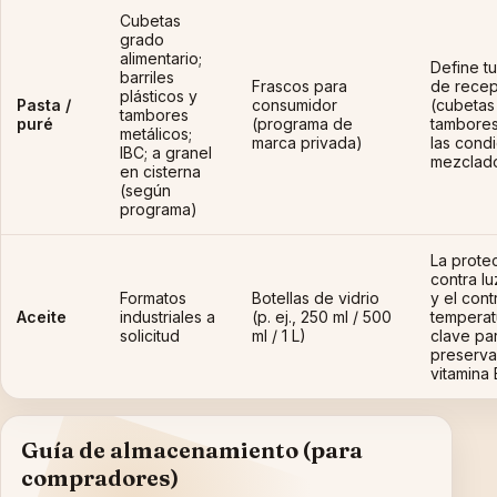
Cubetas
grado
alimentario;
Define t
barriles
Frascos para
de recep
plásticos y
Pasta /
consumidor
(cubetas
tambores
puré
(programa de
tambores
metálicos;
marca privada)
las cond
IBC; a granel
mezclad
en cisterna
(según
programa)
La prote
contra l
Formatos
Botellas de vidrio
y el cont
Aceite
industriales a
(p. ej., 250 ml / 500
temperat
solicitud
ml / 1 L)
clave pa
preserva
vitamina 
Guía de almacenamiento (para
compradores)