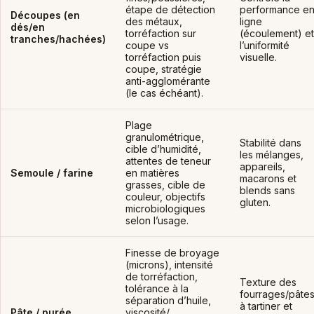
étape de détection
performance e
Découpes (en
des métaux,
ligne
dés/en
torréfaction sur
(écoulement) et
tranches/hachées)
coupe vs
l’uniformité
torréfaction puis
visuelle.
coupe, stratégie
anti-agglomérante
(le cas échéant).
Plage
granulométrique,
Stabilité dans
cible d’humidité,
les mélanges,
attentes de teneur
appareils,
Semoule / farine
en matières
macarons et
grasses, cible de
blends sans
couleur, objectifs
gluten.
microbiologiques
selon l’usage.
Finesse de broyage
(microns), intensité
de torréfaction,
Texture des
tolérance à la
fourrages/pâte
séparation d’huile,
à tartiner et
Pâte / purée
viscosité/