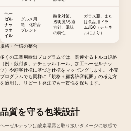
ヘー
酸化対策、
ガラス瓶、また
ゼル
グルメ用
透明度/ろ過
は食品用ドラ
ナッ
途、化粧品
方針、風味
ム/IBC（チャネ
ツオ
ブレンド
の特性
ルにより）
イル
規格・仕様の整合
多くの工業用輸出プログラムでは、関連するトルコ規格
（例：殻付き、ナチュラルホール、加工ヘーゼルナッ
ツ）や顧客仕様に基づき仕様をマッピングします。 小売
プログラムでも同様に「規格＋顧客許容範囲」の考え方
を適用し、リピート発注でも一貫性を保ちます。
品質を守る包装設計
ヘーゼルナッツは酸素曝露と取り扱いダメージに敏感で