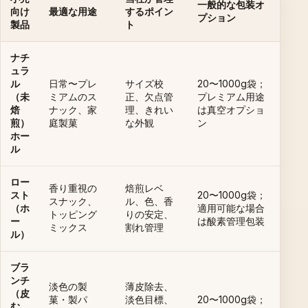
一般的な包装オ
向け
最適な用途
するポイン
プション
製品
ト
ナチ
ュラ
ル
日常〜プレ
サイズ校
20〜1000g袋；
（未
ミアムのス
正、欠点管
プレミアム用途
焙
ナック、家
理、きれい
は真空オプショ
煎）
庭製菓
な外観
ン
ホー
ル
ロー
香り重視の
焙煎レベ
スト
20〜1000g袋；
スナック、
ル、色、香
（ホ
適用可能な場合
トッピング
りの安定、
ー
は酸素管理包装
ミックス
割れ管理
ル）
ブラ
ンチ
淡色の製
薄皮除去、
（皮
菓・製パ
淡色目標、
20〜1000g袋；
む