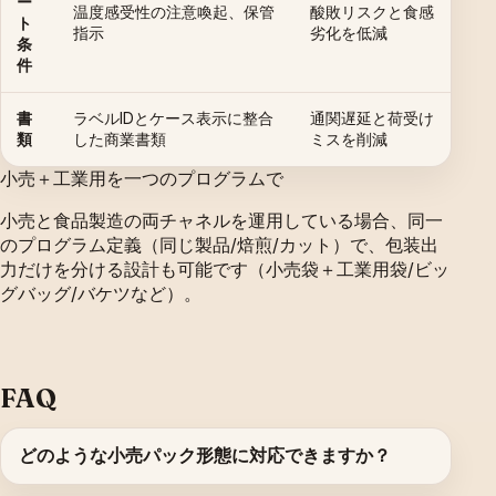
ー
温度感受性の注意喚起、保管
酸敗リスクと食感
ト
指示
劣化を低減
条
件
書
ラベルIDとケース表示に整合
通関遅延と荷受け
類
した商業書類
ミスを削減
小売＋工業用を一つのプログラムで
小売と食品製造の両チャネルを運用している場合、同一
のプログラム定義（同じ製品/焙煎/カット）で、包装出
力だけを分ける設計も可能です（小売袋＋工業用袋/ビッ
グバッグ/バケツなど）。
FAQ
どのような小売パック形態に対応できますか？