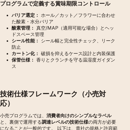
プログラムで定義する賞味期限コントロール
バリア選定：
ホール／カット／フラワーに合わせ
た酸素・水分バリア
酸素管理：
真空/MAP（適用可能な場合）とヘッ
ドスペース管理
シール性能：
シール幅と完全性チェック、リーク
防止
カートン化：
破損を抑えるケース設計と内装保護
保管仕様：
香りとクランチを守る温湿度ガイダン
ス
技術仕様フレームワーク（小売対
応）
小売プログラムでは、
消費者向けのシンプルなラベル
と、裏側で運用する
調達レベルの技術仕様
の両方が必要
になることが一般的です。 以下は、貴社の規格と許容範