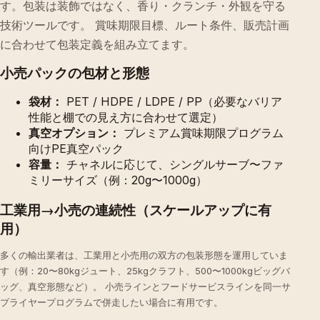
す。包装は装飾ではなく、香り・クランチ・外観を守る
技術ツールです。 賞味期限目標、ルート条件、販売計画
に合わせて包装定義を組み立てます。
小売パックの包材と形態
袋材：
PET / HDPE / LDPE / PP（必要なバリア
性能と棚での見え方に合わせて選定）
真空オプション：
プレミアム賞味期限プログラム
向けPE真空パック
容量：
チャネルに応じて、シングルサーブ〜ファ
ミリーサイズ（例：20g〜1000g）
工業用→小売の連続性（スケールアップに有
用）
多くの輸出業者は、工業用と小売用の双方の包装形態を運用していま
す（例：20〜80kgジュート、25kgクラフト、500〜1000kgビッグバ
ッグ、真空形態など）。 小売ラインとフードサービスラインを同一サ
プライヤープログラムで併走したい場合に有用です。