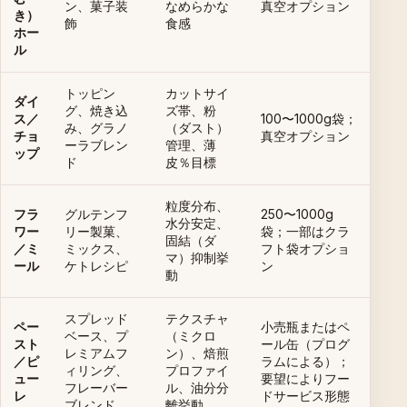
ン、菓子装
なめらかな
真空オプション
き）
飾
食感
ホー
ル
トッピン
カットサイ
ダイ
グ、焼き込
ズ帯、粉
ス／
100〜1000g袋；
み、グラノ
（ダスト）
チョ
真空オプション
ーラブレン
管理、薄
ップ
ド
皮％目標
粒度分布、
フラ
グルテンフ
250〜1000g
水分安定、
ワー
リー製菓、
袋；一部はクラ
固結（ダ
／ミ
ミックス、
フト袋オプショ
マ）抑制挙
ール
ケトレシピ
ン
動
スプレッド
テクスチャ
ペー
小売瓶またはペ
ベース、プ
（ミクロ
スト
ール缶（プログ
レミアムフ
ン）、焙煎
／ピ
ラムによる）；
ィリング、
プロファイ
ュー
要望によりフー
フレーバー
ル、油分分
レ
ドサービス形態
ブレンド
離挙動