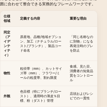
囲に合わせて整合できる実務的なフレームワークです。
仕様
定義する内容
重要な理由
領域
同定
（ア
原産地、品種/地域オプショ
「同じ名称なの
イデ
ン、加工（ナチュラル/ロー
に別物」になる
ンテ
スト/ブランチ）、製品コー
再発注時のブレ
ィテ
ド命名
を防止
ィ）
食感、見た目、
粒径帯（mm）、カットサイ
消費者の知覚品
物性
ズ帯（mm）、フラワー/ミ
質をコントロー
ールの粒度帯、割れ限度
ル
色目標（特にブランチ/ロー
店頭およびレシ
外観
スト）、適用時の薄皮％目
ピでの一貫性
標、粉（ダスト）管理