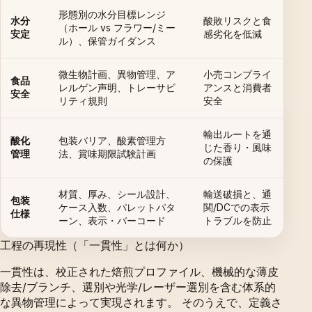
形態別の水分目標レンジ
水分
酸敗リスクと食
（ホール vs フラワー/ミー
安定
感劣化を低減
ル）、保管ガイダンス
微生物計画、異物管理、ア
小売コンプライ
食品
レルゲン声明、トレーサビ
アンスと消費者
安全
リティ規則
安全
輸出ルートを通
酸化
包装バリア、酸素管理方
じた香り・風味
管理
法、賞味期限試験計画
の保護
材質、厚み、シール設計、
輸送破損と、通
包装
ケース入数、パレットパタ
関/DCでの表示
仕様
ーン、表示・バーコード
トラブルを防止
工程の再現性（「一貫性」とは何か）
一貫性は、校正された焙煎プロファイル、機械的な薄皮
除去/ブランチ、選別や光学/レーザー選別を含む体系的
な異物管理によって実現されます。 そのうえで、定義さ