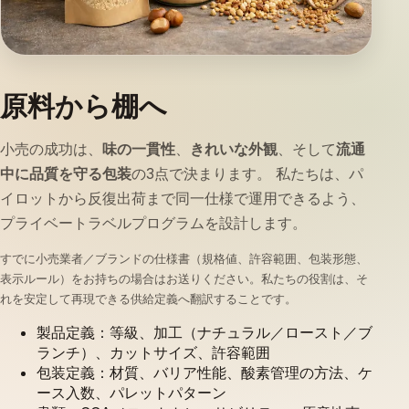
原料から棚へ
小売の成功は、
味の一貫性
、
きれいな外観
、そして
流通
中に品質を守る包装
の3点で決まります。 私たちは、パ
イロットから反復出荷まで同一仕様で運用できるよう、
プライベートラベルプログラムを設計します。
すでに小売業者／ブランドの仕様書（規格値、許容範囲、包装形態、
表示ルール）をお持ちの場合はお送りください。私たちの役割は、そ
れを安定して再現できる供給定義へ翻訳することです。
製品定義：等級、加工（ナチュラル／ロースト／ブ
ランチ）、カットサイズ、許容範囲
包装定義：材質、バリア性能、酸素管理の方法、ケ
ース入数、パレットパターン