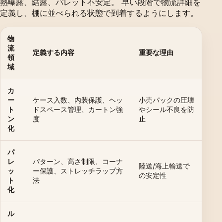
熱曝露、結露、パレット不安定。 早い段階で物流詳細を
定義し、棚に並べられる状態で到着するようにします。
物
流
定義する内容
重要な理由
領
域
カ
ー
ケース入数、内装保護、ヘッ
小売パックの圧壊
ト
ドスペース管理、カートン強
やシール不良を防
ン
度
止
化
パ
レ
パターン、高さ制限、コーナ
陸送/海上輸送で
ッ
ー保護、ストレッチラップ方
の安定性
ト
法
化
ル