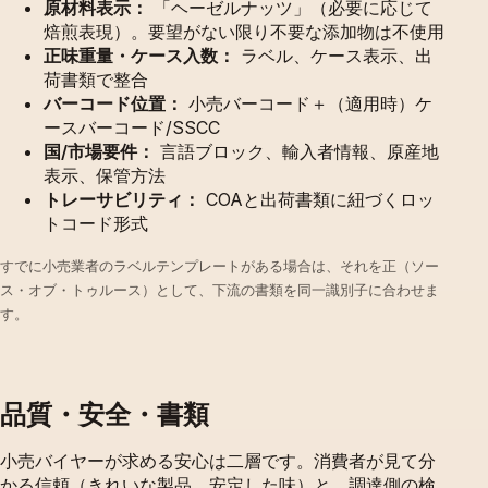
原材料表示：
「ヘーゼルナッツ」（必要に応じて
焙煎表現）。要望がない限り不要な添加物は不使用
正味重量・ケース入数：
ラベル、ケース表示、出
荷書類で整合
バーコード位置：
小売バーコード＋（適用時）ケ
ースバーコード/SSCC
国/市場要件：
言語ブロック、輸入者情報、原産地
表示、保管方法
トレーサビリティ：
COAと出荷書類に紐づくロッ
トコード形式
すでに小売業者のラベルテンプレートがある場合は、それを正（ソー
ス・オブ・トゥルース）として、下流の書類を同一識別子に合わせま
す。
品質・安全・書類
小売バイヤーが求める安心は二層です。消費者が見て分
かる信頼（きれいな製品、安定した味）と、調達側の検