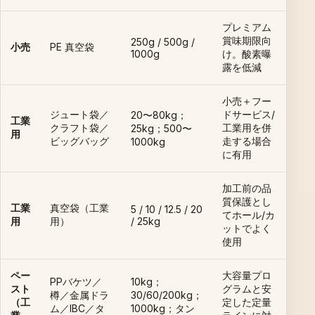
プレミアム
賞味期限向
250g / 500g /
小売
PE 真空袋
1000g
け。酸素曝
露を低減
小売＋フー
ジュート袋／
ドサービス/
20〜80kg；
工業
クラフト袋／
工業用を併
25kg；500〜
用
ビッグバッグ
走する場合
1000kg
に有用
加工前の品
質保護とし
工業
真空袋（工業
5 / 10 / 12.5 / 20
てホール/カ
用
用）
/ 25kg
ットでよく
使用
ペー
大容量プロ
PPバケツ／
10kg；
スト
グラムと安
樽／金属ドラ
30/60/200kg；
（工
定した定量
ム／IBC／タ
1000kg；タン