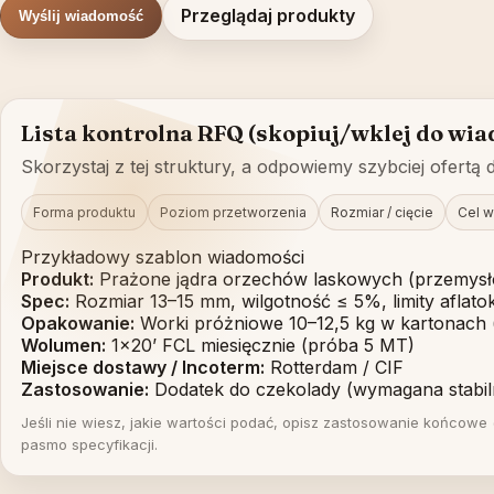
Przeglądaj produkty
Wyślij wiadomość
Lista kontrolna RFQ (skopiuj/wklej do wi
Skorzystaj z tej struktury, a odpowiemy szybciej ofertą
Forma produktu
Poziom przetworzenia
Rozmiar / cięcie
Cel w
Przykładowy szablon wiadomości
Produkt:
Prażone jądra orzechów laskowych (przemys
Spec:
Rozmiar 13–15 mm, wilgotność ≤ 5%, limity aflat
Opakowanie:
Worki próżniowe 10–12,5 kg w kartonach (
Wolumen:
1x20’ FCL miesięcznie (próba 5 MT)
Miejsce dostawy / Incoterm:
Rotterdam / CIF
Zastosowanie:
Dodatek do czekolady (wymagana stabilno
Jeśli nie wiesz, jakie wartości podać, opisz zastosowanie końcowe
pasmo specyfikacji.