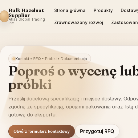
Bulk Hazelnut
Strona główna
Produkty
Dostaw
Supplier
Atlas Global Trading
Zrównoważony rozwój
Zastosowan
Inc.
Kontakt • RFQ • Próbki • Dokumentacja
Poproś o wycenę lu
próbki
Prześlij docelową specyfikację i miejsce dostawy. Odpo
zgodną ze specyfikacją, opcjami pakowania oraz listą
gotową do eksportu.
Przygotuj RFQ
Otwórz formularz kontaktowy