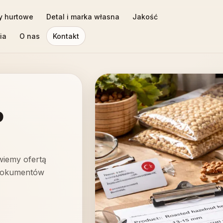
y hurtowe
Detal i marka własna
Jakość
ia
O nas
Kontakt
b
wiemy ofertą
 dokumentów