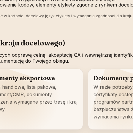
scowienie kodów, elementy etykiety zgodne z rynkiem doce
ość w kartonie, docelowy język etykiety i wymagania zgodności dla kraj
kraju docelowego)
ych odprawę celną, akceptację QA i wewnętrzną identyfi
okumentację do Twojego obiegu.
menty eksportowe
Dokumenty 
 handlowa, lista pakowa,
W razie potrzeby:
ment/CMR, dokumenty
certyfikaty dost
zenia wymagane przez trasę i kraj
programów partne
wy.
bezpieczeństwa ż
wymagania rynku