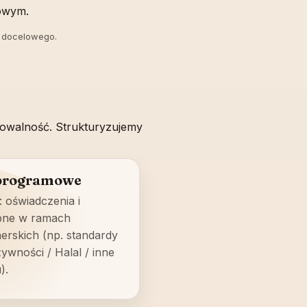
lowym.
u docelowego.
kowalność. Strukturyzujemy
programowe
 oświadczenia i
ępne w ramach
rskich (np. standardy
ywności / Halal / inne
).