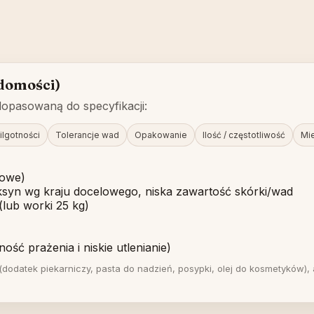
adomości)
 dopasowaną do specyfikacji:
ilgotności
Tolerancje wad
Opakowanie
Ilość / częstotliwość
Mi
łowe)
oksyn wg kraju docelowego, niska zawartość skórki/wad
lub worki 25 kg)
ść prażenia i niskie utlenianie)
 (dodatek piekarniczy, pasta do nadzień, posypki, olej do kosmetyków)