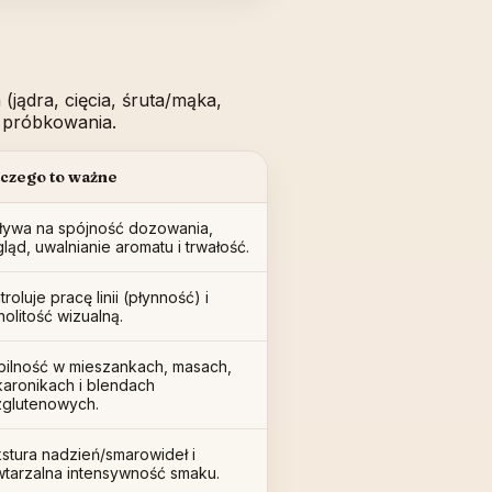
ądra, cięcia, śruta/mąka,
g próbkowania.
czego to ważne
ywa na spójność dozowania,
ląd, uwalnianie aromatu i trwałość.
troluje pracę linii (płynność) i
nolitość wizualną.
bilność w mieszankach, masach,
aronikach i blendach
glutenowych.
stura nadzień/smarowideł i
tarzalna intensywność smaku.