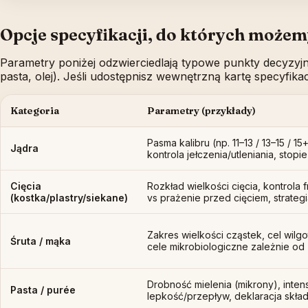
Opcje specyfikacji, do których może
Parametry poniżej odzwierciedlają typowe punkty decyzyj
pasta, olej). Jeśli udostępnisz wewnętrzną kartę specyfika
Kategoria
Parametry (przykłady)
Pasma kalibru (np. 11–13 / 13–15 / 
Jądra
kontrola jełczenia/utleniania, stopi
Cięcia
Rozkład wielkości cięcia, kontrola f
(kostka/plastry/siekane)
vs prażenie przed cięciem, strateg
Zakres wielkości cząstek, cel wilgo
Śruta / mąka
cele mikrobiologiczne zależnie od
Drobność mielenia (mikrony), inten
Pasta / purée
lepkość/przepływ, deklaracja skła