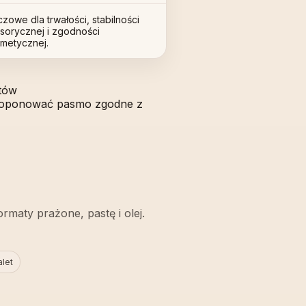
czowe dla trwałości, stabilności
sorycznej i zgodności
metycznej.
któw
aproponować pasmo zgodne z
rmaty prażone, pastę i olej.
alet