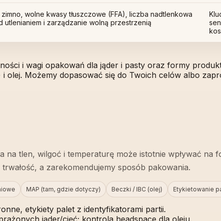
 zimno, wolne kwasy tłuszczowe (FFA), liczba nadtlenkowa
Klu
ed utlenianiem i zarządzanie wolną przestrzenią
sen
kos
otności i wagi opakowań dla jąder i pasty oraz formy produ
a) i olej. Możemy dopasować się do Twoich celów albo z
 na tlen, wilgoć i temperaturę może istotnie wpływać na fo
ną trwałość, a zarekomendujemy sposób pakowania.
niowe
MAP (tam, gdzie dotyczy)
Beczki / IBC (olej)
Etykietowanie p
onne, etykiety palet z identyfikatorami partii.
rażonych jąder/cięć; kontrola headspace dla oleju.