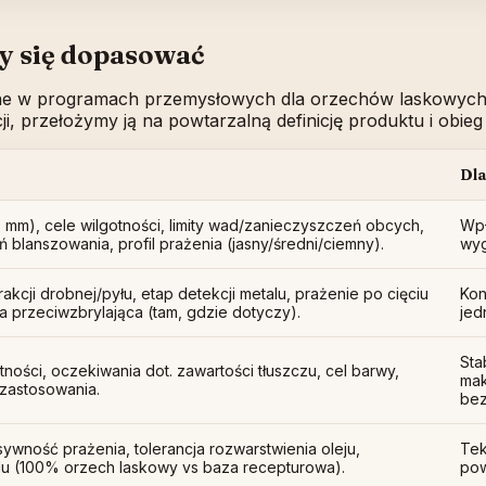
my się dopasować
ne w programach przemysłowych dla orzechów laskowych (j
cji, przełożymy ją na powtarzalną definicję produktu i obie
Dla
15+ mm), cele wilgotności, limity wad/zanieczyszczeń obcych,
Wpł
eń blanszowania, profil prażenia (jasny/średni/ciemny).
wyg
rakcji drobnej/pyłu, etap detekcji metalu, prażenie po cięciu
Kon
ia przeciwzbrylająca (tam, gdzie dotyczy).
jed
Sta
tności, oczekiwania dot. zawartości tłuszczu, cel barwy,
mak
 zastosowania.
bez
sywność prażenia, tolerancja rozwarstwienia oleju,
Tek
du (100% orzech laskowy vs baza recepturowa).
pow