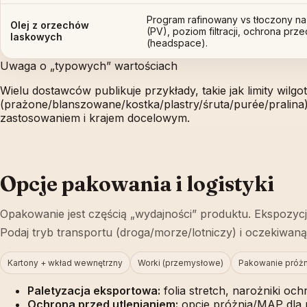
Program rafinowany vs tłoczony na
Olej z orzechów
(PV), poziom filtracji, ochrona prz
laskowych
(headspace).
Uwaga o „typowych” wartościach
Wielu dostawców publikuje przykłady, takie jak limity wilg
(prażone/blanszowane/kostka/plastry/śruta/purée/pralin
zastosowaniem i krajem docelowym.
Opcje pakowania i logistyki
Opakowanie jest częścią „wydajności” produktu. Ekspozycja
Podaj tryb transportu (droga/morze/lotniczy) i oczekiwa
Kartony + wkład wewnętrzny
Worki (przemysłowe)
Pakowanie próż
Paletyzacja eksportowa:
folia stretch, narożniki ochr
Ochrona przed utlenianiem:
opcje próżnia/MAP dla p