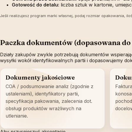
Gotowość do detalu:
liczba sztuk w kartonie, umiej
Jeśli realizujesz program marki własnej, podaj rozmiar opakowania, il
Paczka dokumentów (dopasowana do 
Działy zakupów zwykle potrzebują dokumentów wspierając
wysyłki wokół identyfikowalnych partii i dopasowujemy d
Dokumenty jakościowe
Doku
COA / podsumowanie analiz (zgodnie z
Faktura
ustaleniami), identyfikatory partii,
konosa
specyfikacja pakowania, zalecenia dot.
pochod
obsługi produktów wrażliwych na
docelo
utlenianie.
Aby przyspieszyć akceptację