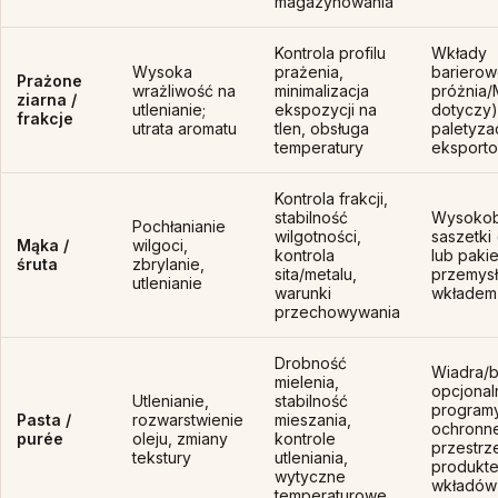
magazynowania
Kontrola profilu
Wkłady
Wysoka
prażenia,
barierow
Prażone
wrażliwość na
minimalizacja
próżnia/M
ziarna /
utlenianie;
ekspozycji na
dotyczy)
frakcje
utrata aromatu
tlen, obsługa
paletyza
temperatury
eksport
Kontrola frakcji,
stabilność
Wysokob
Pochłanianie
wilgotności,
saszetki 
Mąka /
wilgoci,
kontrola
lub pakie
śruta
zbrylanie,
sita/metalu,
przemys
utlenianie
warunki
wkładem
przechowywania
Drobność
Wiadra/b
mielenia,
opcjonal
Utlenianie,
stabilność
program
Pasta /
rozwarstwienie
mieszania,
ochronne
purée
oleju, zmiany
kontrole
przestrz
tekstury
utleniania,
produkte
wytyczne
wkładów
temperaturowe