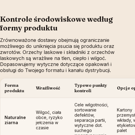
Kontrole środowiskowe według
formy produktu
Zrównoważone dostawy obejmują ograniczanie
możliwego do uniknięcia psucia się produktu oraz
zwrotów. Orzechy laskowe i składniki z orzechów
laskowych są wrażliwe na tlen, ciepło i wilgoć.
Dopasowujemy wytyczne dotyczące opakowań i
obsługi do Twojego formatu i kanału dystrybucji.
Forma
Typowe punkty
Wrażliwość
Opcje o
produktu
kontroli
Cele wilgotności,
sortowanie
Kartony
Wilgoć, ciała
defektów,
przemys
Naturalne
obce, ryzyko
separacja partii,
wkłady, w
ziarna
jełczenia w
wytyczne dot.
etykieto
czasie
suchego
palet