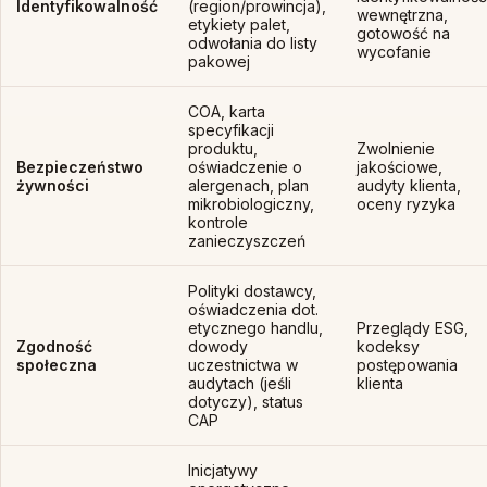
Identyfikowalność
(region/prowincja),
wewnętrzna,
etykiety palet,
gotowość na
odwołania do listy
wycofanie
pakowej
COA, karta
specyfikacji
produktu,
Zwolnienie
Bezpieczeństwo
oświadczenie o
jakościowe,
żywności
alergenach, plan
audyty klienta,
mikrobiologiczny,
oceny ryzyka
kontrole
zanieczyszczeń
Polityki dostawcy,
oświadczenia dot.
etycznego handlu,
Przeglądy ESG,
Zgodność
dowody
kodeksy
społeczna
uczestnictwa w
postępowania
audytach (jeśli
klienta
dotyczy), status
CAP
Inicjatywy