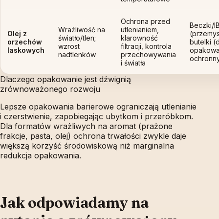
Ochrona przed
Beczki/I
Wrażliwość na
utlenianiem,
Olej z
(przemys
światło/tlen;
klarowność
orzechów
butelki (
wzrost
filtracji, kontrola
laskowych
opakowa
nadtlenków
przechowywania
ochronn
i światła
Dlaczego opakowanie jest dźwignią
zrównoważonego rozwoju
Lepsze opakowania barierowe ograniczają utlenianie
i czerstwienie, zapobiegając ubytkom i przeróbkom.
Dla formatów wrażliwych na aromat (prażone
frakcje, pasta, olej) ochrona trwałości zwykle daje
większą korzyść środowiskową niż marginalna
redukcja opakowania.
Jak odpowiadamy na