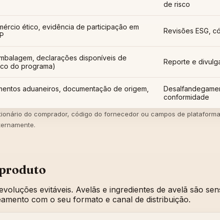
de risco
mércio ético, evidência de participação em
Revisões ESG, có
AP
 embalagem, declarações disponíveis de
Reporte e divulg
ico do programa)
umentos aduaneiros, documentação de origem,
Desalfandegamen
conformidade
onário do comprador, código do fornecedor ou campos de plataforma 
ternamente.
 produto
voluções evitáveis. Avelãs e ingredientes de avelã são sens
mento com o seu formato e canal de distribuição.