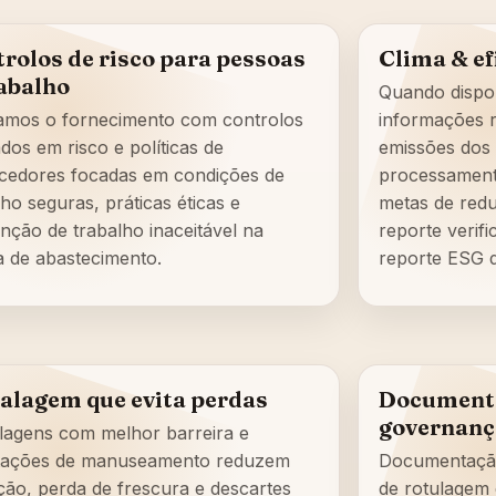
rolos de risco para pessoas
Clima & ef
abalho
Quando dispon
amos o fornecimento com controlos
informações r
dos em risco e políticas de
emissões dos
cedores focadas em condições de
processamento
lho seguras, práticas éticas e
metas de red
nção de trabalho inaceitável na
reporte verif
a de abastecimento.
reporte ESG d
alagem que evita perdas
Documenta
governanç
agens com melhor barreira e
ntações de manuseamento reduzem
Documentação 
ção, perda de frescura e descartes
de rotulagem 