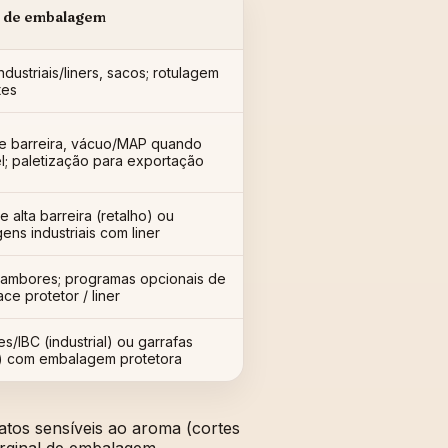
 de embalagem
ndustriais/liners, sacos; rotulagem
tes
de barreira, vácuo/MAP quando
el; paletização para exportação
 alta barreira (retalho) ou
ns industriais com liner
tambores; programas opcionais de
e protetor / liner
/IBC (industrial) ou garrafas
o) com embalagem protetora
atos sensíveis ao aroma (cortes