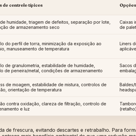
 de controlo típicos
Opções
de humidade, triagem de defeitos, separação por lote,
Caixas i
tação de armazenamento seco
de pale
lo do perfil de torra, minimização da exposição ao
Liners 
nio, manuseamento de temperatura
aplicáv
lo de granulometria, estabilidade de humidade,
Sacos de
lo de peneira/metal, condições de armazenamento
embalage
ss de moagem, estabilidade de mistura, controlos de
Baldes/
ão, orientação de temperatura
headspac
ão contra oxidação, clareza de filtração, controlo de
Tambores
enamento e luz
(retalh
 de frescura, evitando descartes e retrabalho. Para form