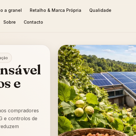
o a granel
Retalho & Marca Própria
Qualidade
Sobre
Contacto
tação
nsável
os e
amos compradores
G e controlos de
 reduzem