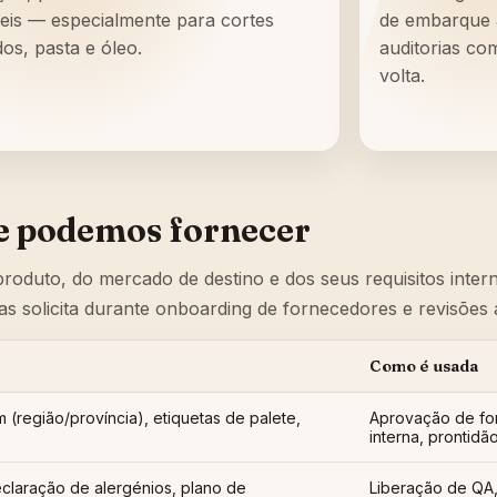
veis — especialmente para cortes
de embarque a
dos, pasta e óleo.
auditorias co
volta.
ue podemos fornecer
duto, do mercado de destino e dos seus requisitos intern
s solicita durante onboarding de fornecedores e revisões 
Como é usada
 (região/província), etiquetas de palete,
Aprovação de for
interna, prontidã
claração de alergénios, plano de
Liberação de QA, 