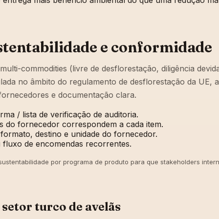
nte entrega mais benefício ambiental do que uma redução m
stentabilidade e conformidade
-commodities (livre de desflorestação, diligência devida,
ada no âmbito do regulamento de desflorestação da UE, a m
de fornecedores e documentação clara.
ma / lista de verificação de auditoria.
s do fornecedor correspondem a cada item.
formato, destino e unidade do fornecedor.
u fluxo de encomendas recorrentes.
stentabilidade por programa de produto para que stakeholders inter
setor turco de avelãs