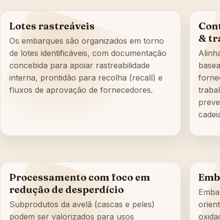
Lotes rastreáveis
Cont
& tr
Os embarques são organizados em torno
de lotes identificáveis, com documentação
Alinh
concebida para apoiar rastreabilidade
basea
interna, prontidão para recolha (recall) e
forne
fluxos de aprovação de fornecedores.
traba
preve
cadei
Processamento com foco em
Emb
redução de desperdício
Embal
Subprodutos da avelã (cascas e peles)
orie
podem ser valorizados para usos
oxida