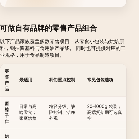
可做自有品牌的零售产品组合
以下产品家族覆盖多数零售项目：从零食小包装与烘焙原
料，到抹酱基料与食用油产品线。 同时也可提供对应的工
业规格，用于食品制造项目。
零
售
最适用
我们重点控制
常见包装选项
产
品
原
日常与高
粒径分级、缺
20–1000g 袋装；
榛
端零食；
陷控制、洁净
高端货架期可选真
子
家庭烘焙
外观
空
仁
烘