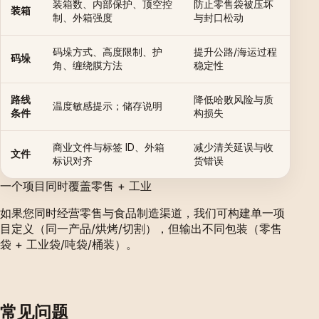
装箱数、内部保护、顶空控
防止零售袋被压坏
装箱
制、外箱强度
与封口松动
码垛方式、高度限制、护
提升公路/海运过程
码垛
角、缠绕膜方法
稳定性
路线
降低哈败风险与质
温度敏感提示；储存说明
条件
构损失
商业文件与标签 ID、外箱
减少清关延误与收
文件
标识对齐
货错误
一个项目同时覆盖零售 + 工业
如果您同时经营零售与食品制造渠道，我们可构建单一项
目定义（同一产品/烘烤/切割），但输出不同包装（零售
袋 + 工业袋/吨袋/桶装）。
常见问题