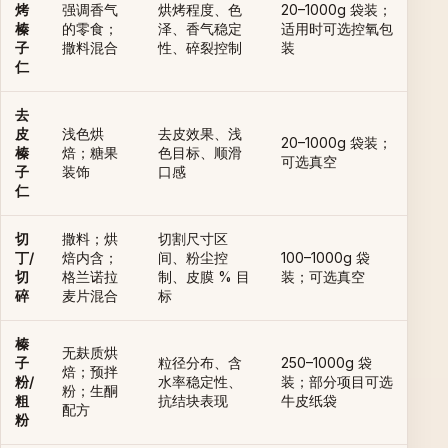
烤
强调香气
烘烤程度、色
20–1000g 袋装；
榛
的零食；
泽、香气稳定
适用时可选控氧包
子
撒料混合
性、碎裂控制
装
仁
去
皮
浅色烘
去皮效果、浅
20–1000g 袋装；
榛
焙；糖果
色目标、顺滑
可选真空
子
装饰
口感
仁
切
撒料；烘
切割尺寸区
丁/
焙内含；
间、粉尘控
100–1000g 袋
切
格兰诺拉
制、皮膜 % 目
装；可选真空
碎
麦片混合
标
榛
无麸质烘
子
粒径分布、含
250–1000g 袋
焙；预拌
粉/
水率稳定性、
装；部分项目可选
粉；生酮
粗
抗结块表现
牛皮纸袋
配方
粉