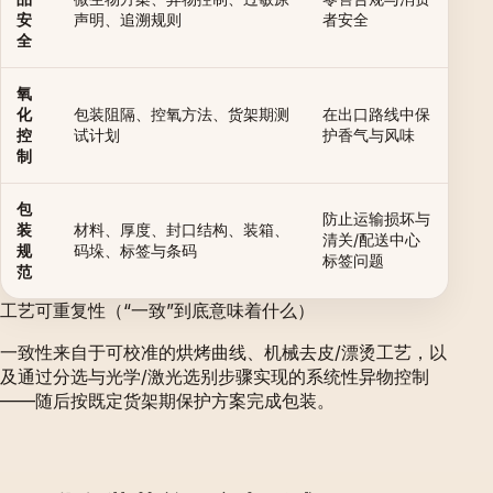
安
声明、追溯规则
者安全
全
氧
化
包装阻隔、控氧方法、货架期测
在出口路线中保
控
试计划
护香气与风味
制
包
防止运输损坏与
装
材料、厚度、封口结构、装箱、
清关/配送中心
规
码垛、标签与条码
标签问题
范
工艺可重复性（“一致”到底意味着什么）
一致性来自于可校准的烘烤曲线、机械去皮/漂烫工艺，以
及通过分选与光学/激光选别步骤实现的系统性异物控制
——随后按既定货架期保护方案完成包装。