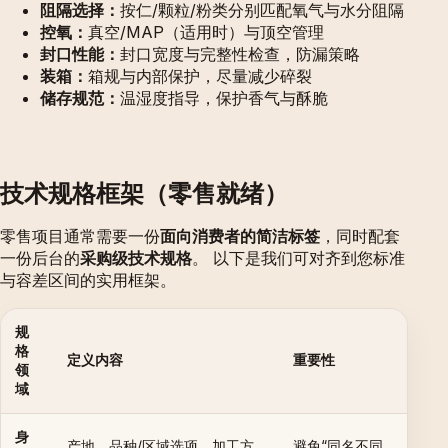
阻隔选择：
按仁/颗粒/粉类分别匹配氧气与水分阻隔
控氧：
真空/MAP（适用时）与顶空管理
封口性能：
封口宽度与完整性检查，防漏策略
装箱：
箱规与内部保护，尽量减少碎裂
储存规范：
温湿度指导，保护香气与酥脆
技术规格框架（零售就绪）
零售项目通常需要一份
面向消费者的简洁标签
，同时配套
一份后台的
采购级技术规格
。 以下是我们可对齐到您标准
与容差区间的实用框架。
规
格
定义内容
重要性
领
域
身
产地、品种/区域选项、加工方
避免“同名不同