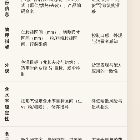
份
式（原仁/烘烤/去皮）、产品编
货”导致复购漂
信
码命名
移
息
物
仁粒径区间（mm）、切割尺寸
理
控制口感、外观
区间（mm）、粉/粗粉粒径区
指
与消费者感知
间、碎裂限值
标
色泽目标（尤其去皮与烘烤）、
外
货架表现与配方
适用时的皮膜 % 目标、粉尘控
观
应用的一致性
制
含
水
率
按形态设定含水率目标区间（仁
降低哈败风险与
稳
vs. 粉/粗粉）、储存指导
质构损失
定
性
食
品
微生物方案、异物控制、过敏原
零售合规与消费