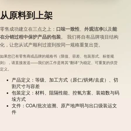
从原料到上架
零售成功建立在三点之上：
口味一致性
、
外观洁净
以及
能
在分销过程中保护产品的包装
。 我们将自有品牌项目结构
化，让您从试产顺利过渡到按同一规格重复出货。
如果您已有零售商或品牌的规格书（限值、容差、包装形式、标签规
则），请直接发送——我们的工作是将其“翻译”为稳定、可重复的供货
定义。
产品定义：等级、加工方式（原仁/烘烤/去皮）、切
割尺寸与容差
包装定义：材料、阻隔性能、控氧方案、装箱数与码
垛方式
文件：COA/批次追溯、原产地声明与出口级装运文
件