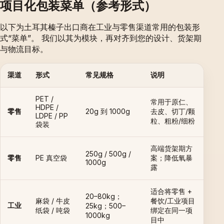
项目化包装菜单（参考形式）
以下为土耳其榛子出口商在工业与零售渠道常用的包装形
式“菜单”。 我们以其为模块，再对齐到您的设计、货架期
与物流目标。
渠道
形式
常见规格
说明
PET /
常用于原仁、
HDPE /
零售
20g 到 1000g
去皮、切丁/颗
LDPE / PP
粒、粗粉/细粉
袋装
高端货架期方
250g / 500g /
零售
PE 真空袋
案；降低氧暴
1000g
露
适合将零售 +
20–80kg；
麻袋 / 牛皮
餐饮/工业项目
工业
25kg；500–
纸袋 / 吨袋
绑定在同一项
1000kg
目中