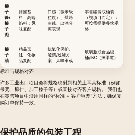
榛
子
抹酱基
口感（微米级
零售罐装或桶装
酱/
料；高端
粒度）、烘烤
（视项目而定）；
榛
馅料；风
曲线、出油分
可按需提供餐饮规
子
味复配
离表现
格
泥
榛
精品烹
抗氧化保护、
玻璃瓶或食品级
子
饪；化妆
澄清/过滤方
桶/IBC（按渠道）
油
品复配
案、风味承载
标准与规格对齐
许多工业出口项目会将规格映射到相关土耳其标准（例如
带壳、原仁、加工榛子等）或直接对齐客户规格。 我们也
在零售项目中沿用同样的“标准 + 客户容差”方法，确保复
购订单保持一致。
保护品质的包装工程