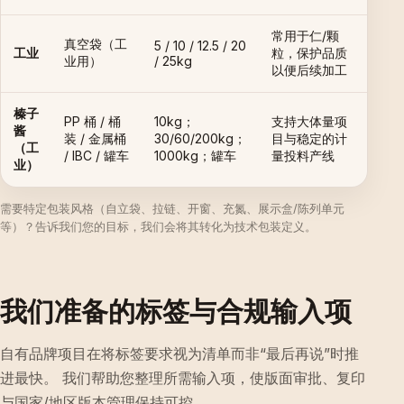
常用于仁/颗
真空袋（工
5 / 10 / 12.5 / 20
工业
粒，保护品质
业用）
/ 25kg
以便后续加工
榛子
PP 桶 / 桶
10kg；
支持大体量项
酱
装 / 金属桶
30/60/200kg；
目与稳定的计
（工
/ IBC / 罐车
1000kg；罐车
量投料产线
业）
需要特定包装风格（自立袋、拉链、开窗、充氮、展示盒/陈列单元
等）？告诉我们您的目标，我们会将其转化为技术包装定义。
我们准备的标签与合规输入项
自有品牌项目在将标签要求视为清单而非“最后再说”时推
进最快。 我们帮助您整理所需输入项，使版面审批、复印
与国家/地区版本管理保持可控。